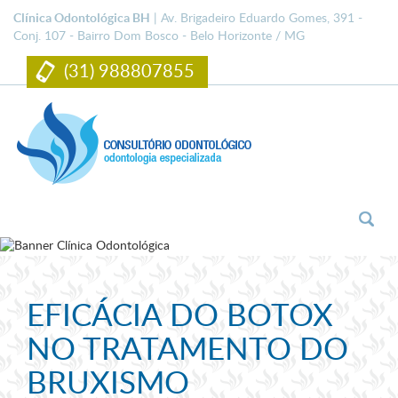
Clínica Odontológica BH
| Av. Brigadeiro Eduardo Gomes, 391 -
Conj. 107 - Bairro Dom Bosco - Belo Horizonte / MG
(31) 988807855
Togg
navi
EFICÁCIA DO BOTOX
NO TRATAMENTO DO
BRUXISMO