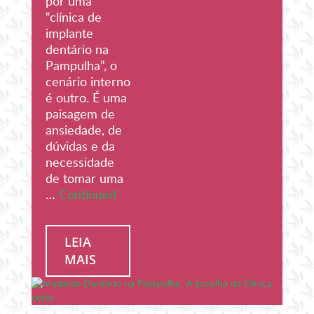
por uma
“clínica de
implante
dentário na
Pampulha”, o
cenário interno
é outro. É uma
paisagem de
ansiedade, de
dúvidas e da
necessidade
de tomar uma
…
Continued
LEIA
MAIS