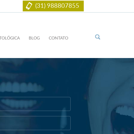
(31) 988807855
TOLÓGICA
BLOG
CONTATO