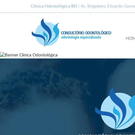
Clínica Odontológica BH
| Av. Brigadeiro Eduardo Gome
HO